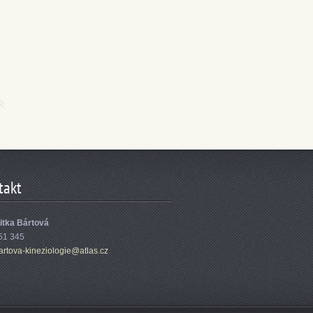
takt
Jitka Bártová
51 345
ba
rtova-ki
neziolog
ie@atlas
.cz