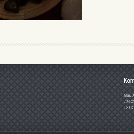
Kon
Mgr. 
734 2
jitka.