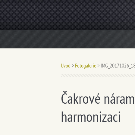
Úvod
>
Fotogalerie
>
IMG_20171026_18
Čakrové náram
harmonizaci