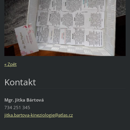
« Zpět
Kontakt
Mgr. Jitka Bártová
734 251 345
jitka.ba
rtova-ki
neziolog
ie@atlas
.cz