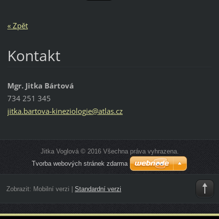
« Zpět
Kontakt
Mgr. Jitka Bártová
734 251 345
jitka.ba
rtova-ki
neziolog
ie@atlas
.cz
Jitka Voglová © 2016 Všechna práva vyhrazena.
Tvorba webových stránek zdarma
Zobrazit:
Mobilní verzi
|
Standardní verzi